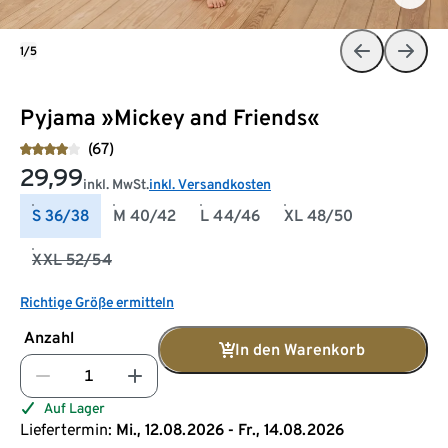
1/5
Pyjama »Mickey and Friends«
(67)
29,99
inkl. MwSt.
inkl. Versandkosten
S 36/38
M 40/42
L 44/46
XL 48/50
XXL 52/54
Richtige Größe ermitteln
Anzahl
In den Warenkorb
Auf Lager
Liefertermin:
Mi., 12.08.2026 - Fr., 14.08.2026