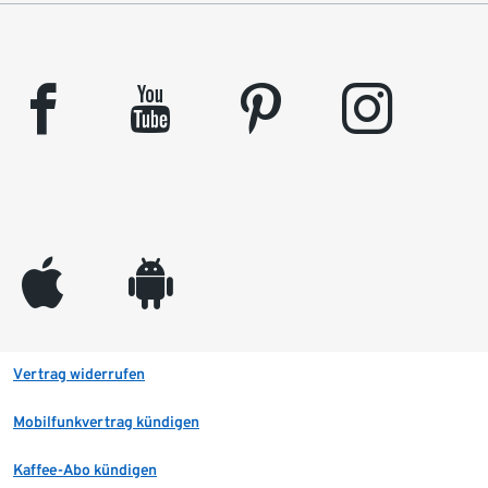
facebook
youtube
pinterest
instagram
appleinc
android
Vertrag widerrufen
Mobilfunkvertrag kündigen
Kaffee-Abo kündigen