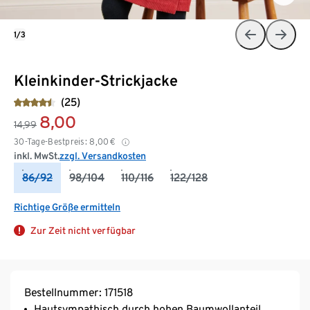
1/3
Kleinkinder-Strickjacke
(25)
8,00
14,99
30-Tage-Bestpreis:
8,00
€
inkl. MwSt.
zzgl. Versandkosten
86/92
98/104
110/116
122/128
Richtige Größe ermitteln
Zur Zeit nicht verfügbar
Bestellnummer: 171518
Hautsympathisch durch hohen Baumwollanteil