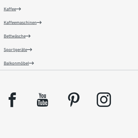
Kaffee
Kaffeemaschinen
Bettwäsche
Sportgeräte
Balkonmöbel
facebook
youtube
pinterest
instagram