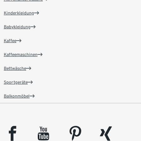
Kinderkleidung
Babykleidung
Kaffee
Kaffeemaschinen
Bettwäsche
Sportgeräte
Balkonmöbel
facebook
youtube
pinterest
xing