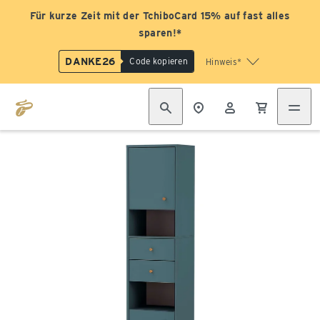
Für kurze Zeit mit der TchiboCard 15% auf fast alles
sparen!*
DANKE26
Code kopieren
Hinweis*