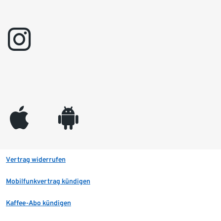
instagram
appleinc
android
Vertrag widerrufen
Mobilfunkvertrag kündigen
Kaffee-Abo kündigen