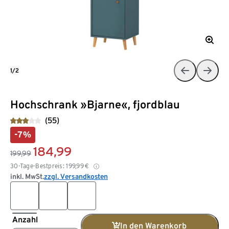
1/2
Hochschrank »Bjarne«, fjordblau
(55)
-7%
184,99
199,99
30-Tage-Bestpreis:
199,99
€
inkl. MwSt.
zzgl. Versandkosten
Anzahl
In den Warenkorb