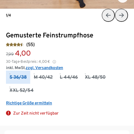
1/4
Gemusterte Feinstrumpfhose
(55)
4,00
7,99
30-Tage-Bestpreis:
4,00
€
inkl. MwSt.
zzgl. Versandkosten
S 36/38
M 40/42
L 44/46
XL 48/50
XXL 52/54
Richtige Größe ermitteln
Zur Zeit nicht verfügbar