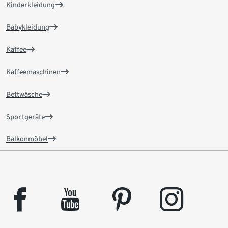
Kinderkleidung
Babykleidung
Kaffee
Kaffeemaschinen
Bettwäsche
Sportgeräte
Balkonmöbel
facebook
youtube
pinterest
instagram