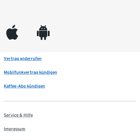
appleinc
android
Vertrag widerrufen
Mobilfunkvertrag kündigen
Kaffee-Abo kündigen
Service & Hilfe
Impressum