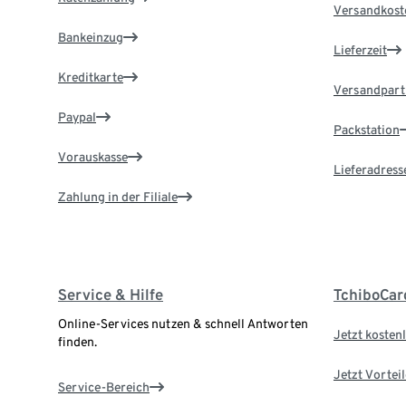
Versandkost
Bankeinzug
Lieferzeit
Kreditkarte
Versandpart
Paypal
Packstation
Vorauskasse
Lieferadress
Zahlung in der Filiale
Service & Hilfe
TchiboCar
Online-Services nutzen & schnell Antworten
Jetzt kostenl
finden.
Jetzt Vortei
Service-Bereich