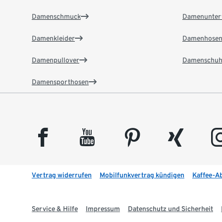
Damenschmuck
Damenunter
Damenkleider
Damenhose
Damenpullover
Damenschuh
Damensporthosen
facebook
youtube
pinterest
xing
insta
Vertrag widerrufen
Mobilfunkvertrag kündigen
Kaffee-A
Service & Hilfe
Impressum
Datenschutz und Sicherheit