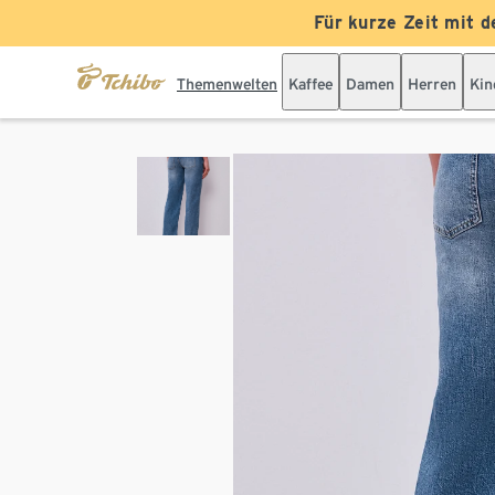
Für kurze Zeit mit d
Themenwelten
Kaffee
Damen
Herren
Kin