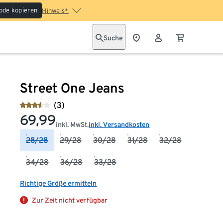
ode kopieren
Hinweis*
Suche
Street One Jeans
(3)
69,99
inkl. MwSt.
inkl. Versandkosten
28/28
29/28
30/28
31/28
32/28
34/28
36/28
33/28
Richtige Größe ermitteln
Zur Zeit nicht verfügbar