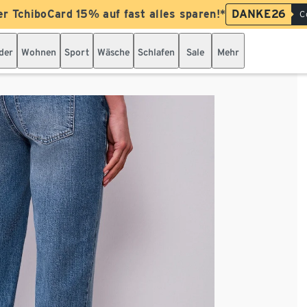
er TchiboCard 15% auf fast alles sparen!*
DANKE26
C
der
Wohnen
Sport
Wäsche
Schlafen
Sale
Mehr