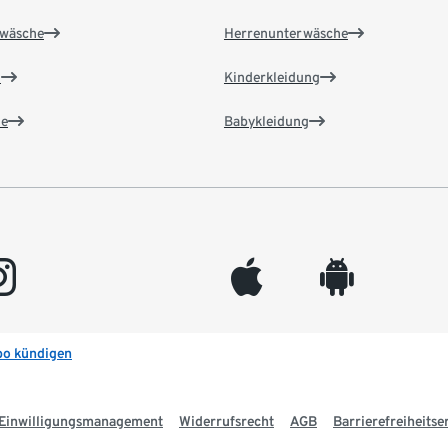
wäsche
Herrenunterwäsche
n
Kinderkleidung
e
Babykleidung
gram
appleinc
android
bo kündigen
Einwilligungsmanagement
Widerrufsrecht
AGB
Barrierefreiheitse