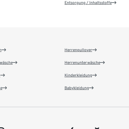
Entsorgung / Inhaltsstoffe
n
Herrenpullover
wäsche
Herrenunterwäsche
n
Kinderkleidung
e
Babykleidung