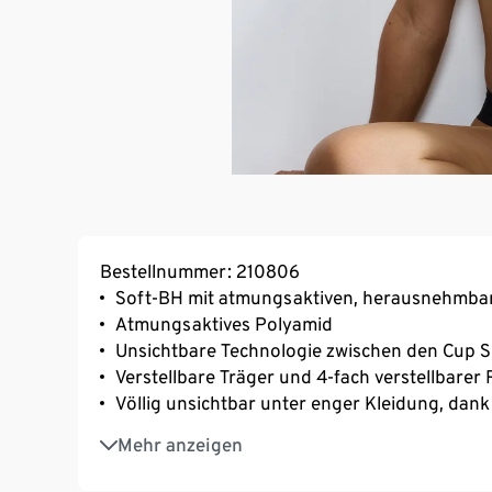
Bestellnummer: 210806
Soft-BH mit atmungsaktiven, herausnehmba
Atmungsaktives Polyamid
Unsichtbare Technologie zwischen den Cup Sc
Verstellbare Träger und 4-fach verstellbarer
Völlig unsichtbar unter enger Kleidung, dan
Superweiches Interlock-Jersey-Material: hoch
Mehr anzeigen
ohne die Form zu verlieren
Keine Etiketten, keine Nähte – das ist das be