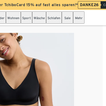
er TchiboCard 15% auf fast alles sparen!*
DANKE26
C
der
Wohnen
Sport
Wäsche
Schlafen
Sale
Mehr