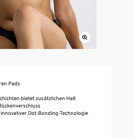
ren Pads
hichten bietet zusätzlichen Halt
 Rückenverschluss
k innovativer Dot-Bonding-Technologie
elastisch bei gleichzeitig tollem Rückspung,
währte sloggi „unfeelable feeling“