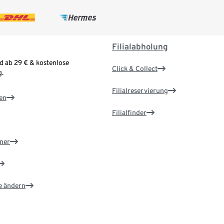
Filialabholung
d ab 29 € & kostenlose
Click & Collect
.
Filialreservierung
en
Filialfinder
ner
e ändern