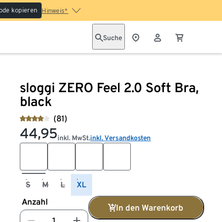
ode kopieren
Hinweis*
Suche
sloggi ZERO Feel 2.0 Soft Bra,
black
(81)
44,95
inkl. MwSt.
inkl. Versandkosten
S
M
L
XL
Anzahl
In den Warenkorb