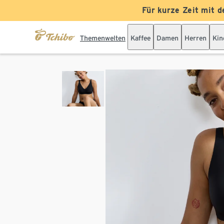
Für kurze Zeit mit d
Themenwelten
Kaffee
Damen
Herren
Kin