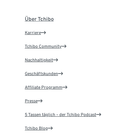
Über Tchibo
Karriere
Tchibo Community
Nachhaltigkeit
Geschäftskunden
Affiliate Programm
Presse
5 Tassen täglich – der Tchibo Podcast
Tchibo Blog