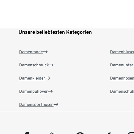
Unsere beliebtesten Kategorien
Damenmode
Damenbluse
Damenschmuck
Damenunter
Damenkleider
Damenhose
Damenpullover
Damenschuh
Damensporthosen