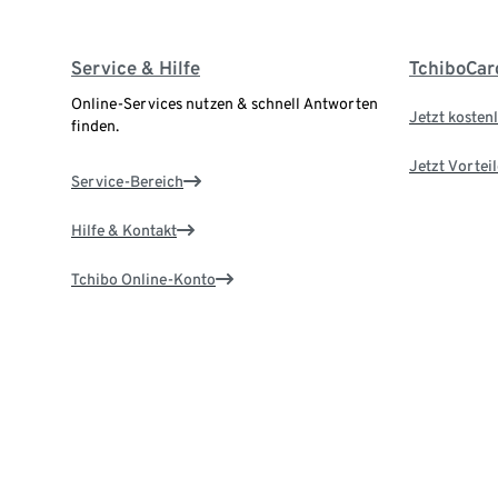
Service & Hilfe
TchiboCar
Online-Services nutzen & schnell Antworten
Jetzt kostenl
finden.
Jetzt Vortei
Service-Bereich
Hilfe & Kontakt
Tchibo Online-Konto