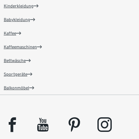
Kinderkleidung
Babykleidung
Kaffee
Kaffeemaschinen
Bettwäsche
Sportgeräte
Balkonmöbel
facebook
youtube
pinterest
instagram