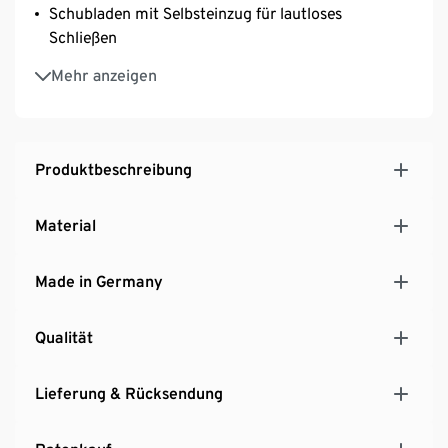
Schubladen mit Selbsteinzug für lautloses
Schließen
Offene Fächer
Mehr anzeigen
Melaminharzbeschichtet
Hochwertige ABS-Kanten
Hersteller: Germania Werk Krome GmbH & Co. KG
MADE IN GERMANY
Produktbeschreibung
Material
Made in Germany
Qualität
Lieferung & Rücksendung