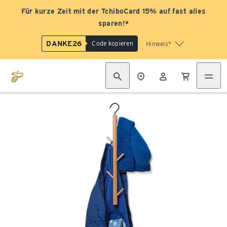
Für kurze Zeit mit der TchiboCard 15% auf fast alles
sparen!*
DANKE26
Code kopieren
Hinweis*