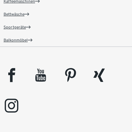
Kaffeemaschinen
Bettwäsche
Sportgeräte
Balkonmöbel
facebook
youtube
pinterest
xing
instagram