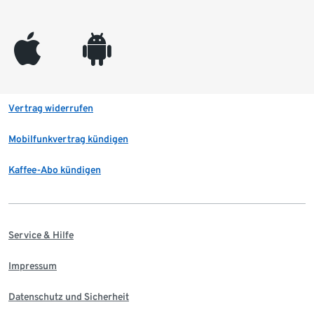
appleinc
android
Vertrag widerrufen
Mobilfunkvertrag kündigen
Kaffee-Abo kündigen
Service & Hilfe
Impressum
Datenschutz und Sicherheit