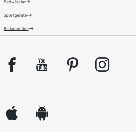
Bettwäsche
Sportgeräte
Balkonmöbel
facebook
youtube
pinterest
instagram
appleinc
android