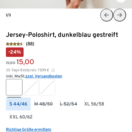
1/3
Jersey-Poloshirt, dunkelblau gestreift
(88)
-24%
15,00
19,99
30-Tage-Bestpreis:
19,99
€
inkl. MwSt.
zzgl. Versandkosten
S 44/46
M 48/50
L 52/54
XL 56/58
XXL 60/62
Richtige Größe ermitteln