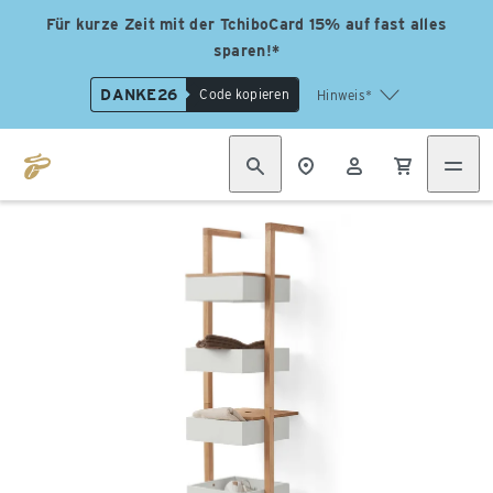
Für kurze Zeit mit der TchiboCard 15% auf fast alles
sparen!*
DANKE26
Code kopieren
Hinweis*