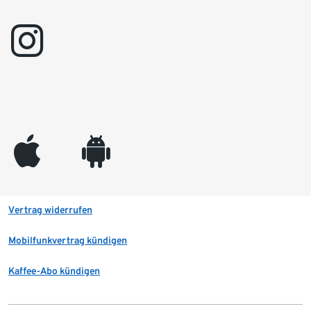
instagram
appleinc
android
Vertrag widerrufen
Mobilfunkvertrag kündigen
Kaffee-Abo kündigen