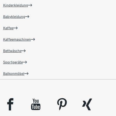
Kinderkleidung
Babykleidung
Kaffee
Kaffeemaschinen
Bettwäsche
Sportgeräte
Balkonmöbel
facebook
youtube
pinterest
xing