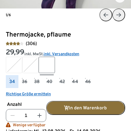
1/6
Thermojacke, pflaume
(306)
29,99
inkl. MwSt.
inkl. Versandkosten
34
36
38
40
42
44
46
Richtige Größe ermitteln
Anzahl
In den Warenkorb
Wenige verfügbar