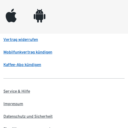
appleinc
android
Vertrag widerrufen
Mobilfunkvertrag kündigen
Kaffee-Abo kündigen
Service & Hilfe
Impressum
Datenschutz und Sicherheit