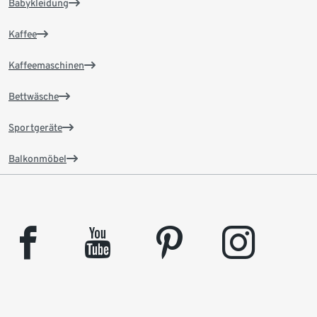
Babykleidung
Kaffee
Kaffeemaschinen
Bettwäsche
Sportgeräte
Balkonmöbel
facebook
youtube
pinterest
instagram