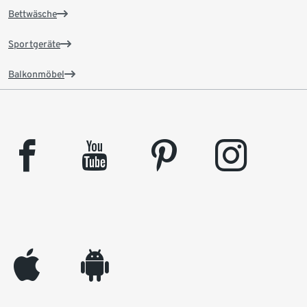
Bettwäsche
Sportgeräte
Balkonmöbel
facebook
youtube
pinterest
instagram
appleinc
android