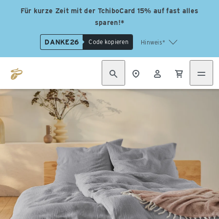
Für kurze Zeit mit der TchiboCard 15% auf fast alles
sparen!*
DANKE26
Code kopieren
Hinweis*