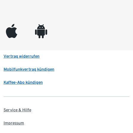
appleinc
android
Vertrag widerrufen
Mobilfunkvertrag kündigen
Kaffee-Abo kündigen
Service & Hilfe
Impressum