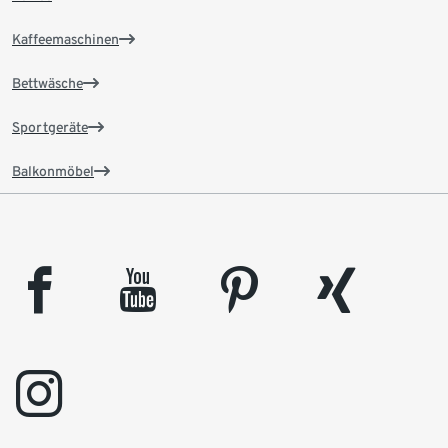
Kaffeemaschinen
Bettwäsche
Sportgeräte
Balkonmöbel
facebook
youtube
pinterest
xing
instagram