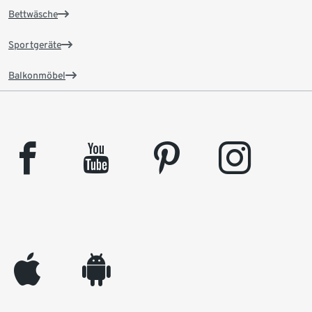
Bettwäsche
Sportgeräte
Balkonmöbel
facebook
youtube
pinterest
instagram
appleinc
android