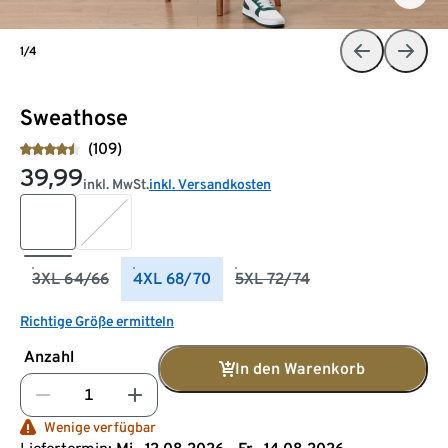
1/4
Sweathose
(109)
39,99
inkl. MwSt.
inkl. Versandkosten
3XL 64/66
4XL 68/70
5XL 72/74
Richtige Größe ermitteln
Anzahl
In den Warenkorb
Wenige verfügbar