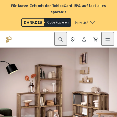
Für kurze Zeit mit der TchiboCard 15% auf fast alles
sparen!*
DANKE26
Code kopieren
Hinweis*