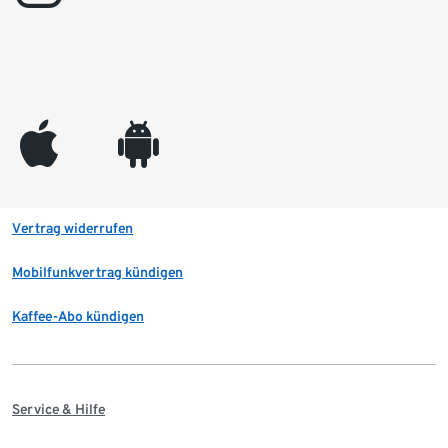
appleinc
android
Vertrag widerrufen
Mobilfunkvertrag kündigen
Kaffee-Abo kündigen
Service & Hilfe