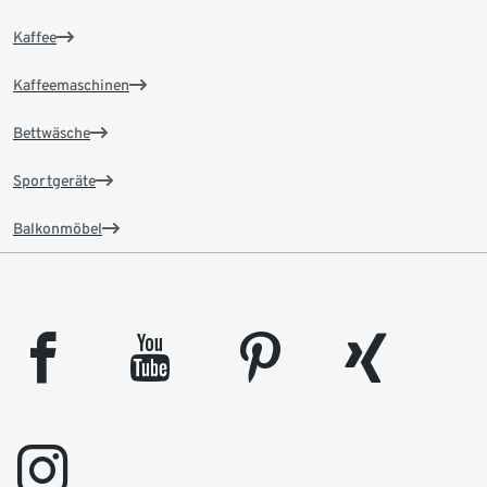
Kaffee
Kaffeemaschinen
Bettwäsche
Sportgeräte
Balkonmöbel
facebook
youtube
pinterest
xing
instagram