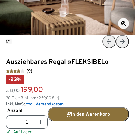
1/11
Ausziehbares Regal »FLEKSIBEL«
(9)
-23%
199,00
333,00
30-Tage-Bestpreis:
259,00
€
inkl. MwSt.
zzgl. Versandkosten
Anzahl
In den Warenkorb
Auf Lager