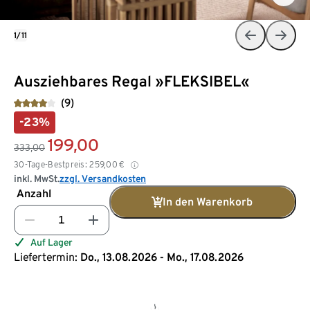
1/11
Ausziehbares Regal »FLEKSIBEL«
(9)
-23%
199,00
333,00
30-Tage-Bestpreis:
259,00
€
inkl. MwSt.
zzgl. Versandkosten
Anzahl
In den Warenkorb
Auf Lager
Liefertermin:
Do., 13.08.2026 - Mo., 17.08.2026