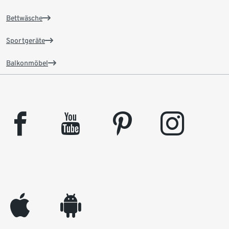
Bettwäsche
Sportgeräte
Balkonmöbel
facebook
youtube
pinterest
instagram
appleinc
android