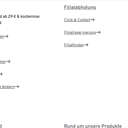
Filialabholung
d ab 29 € & kostenlose
Click & Collect
.
Filialreservierung
en
Filialfinder
ner
e ändern
d
Rund um unsere Produkte