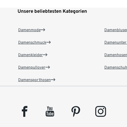
Unsere beliebtesten Kategorien
Damenmode
Damenbluse
Damenschmuck
Damenunter
Damenkleider
Damenhose
Damenpullover
Damenschuh
Damensporthosen
facebook
youtube
pinterest
instagram