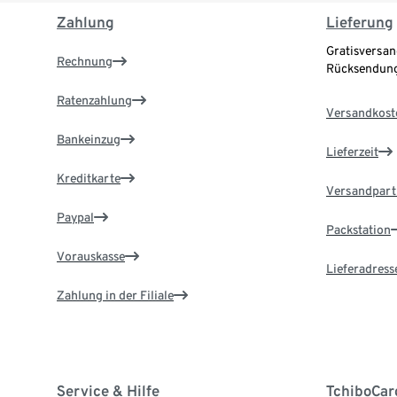
Zahlung
Lieferung
Gratisversan
Rechnung
Rücksendung
Ratenzahlung
Versandkost
Bankeinzug
Lieferzeit
Kreditkarte
Versandpart
Paypal
Packstation
Vorauskasse
Lieferadress
Zahlung in der Filiale
Service & Hilfe
TchiboCar