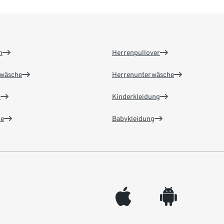
n
Herrenpullover
wäsche
Herrenunterwäsche
n
Kinderkleidung
e
Babykleidung
appleinc
android