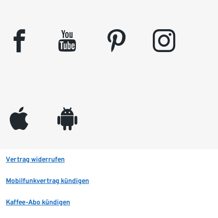
facebook
youtube
pinterest
instagram
appleinc
android
Vertrag widerrufen
Mobilfunkvertrag kündigen
Kaffee-Abo kündigen