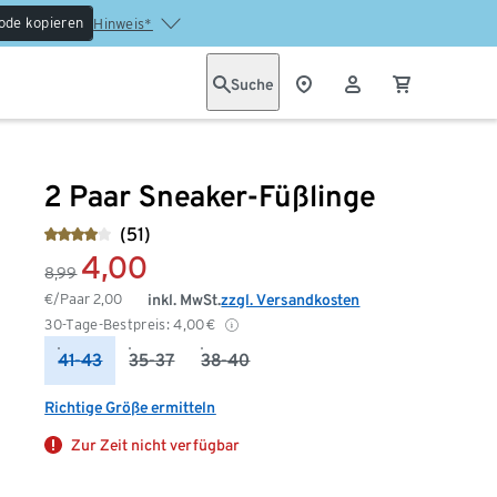
ode kopieren
Hinweis*
Suche
2 Paar Sneaker-Füßlinge
(51)
4,00
8,99
€/Paar
2,00
inkl. MwSt.
zzgl. Versandkosten
30-Tage-Bestpreis:
4,00
€
41-43
35-37
38-40
Richtige Größe ermitteln
Zur Zeit nicht verfügbar