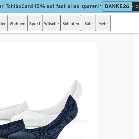
er TchiboCard 15% auf fast alles sparen!*
DANKE26
C
der
Wohnen
Sport
Wäsche
Schlafen
Sale
Mehr