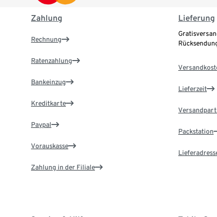
Zahlung
Lieferung
Gratisversan
Rechnung
Rücksendung
Ratenzahlung
Versandkost
Bankeinzug
Lieferzeit
Kreditkarte
Versandpart
Paypal
Packstation
Vorauskasse
Lieferadress
Zahlung in der Filiale