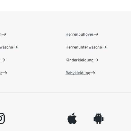
n
Herrenpullover
wäsche
Herrenunterwäsche
n
Kinderkleidung
e
Babykleidung
gram
appleinc
android