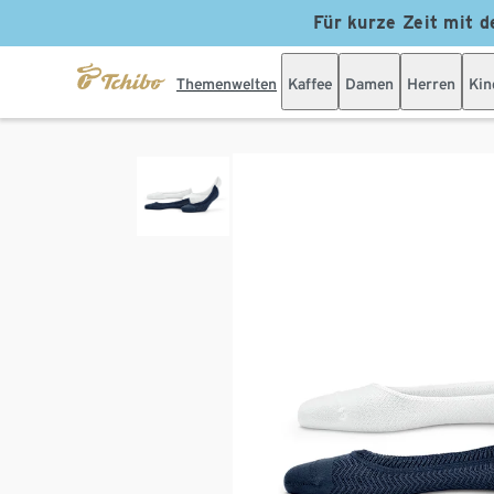
Für kurze Zeit mit d
Themenwelten
Kaffee
Damen
Herren
Kin