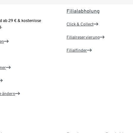
Filialabholung
d ab 29 € & kostenlose
Click & Collect
.
Filialreservierung
en
Filialfinder
ner
e ändern