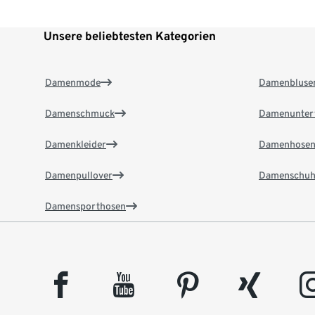
Unsere beliebtesten Kategorien
Damenmode
Damenbluse
Damenschmuck
Damenunter
Damenkleider
Damenhose
Damenpullover
Damenschuh
Damensporthosen
facebook
youtube
pinterest
xing
insta