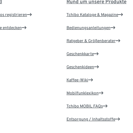
d
Rund um unsere Produkte
os registrieren
Tchibo Kataloge & Magazine
le entdecken
Bedienungsanleitungen
Ratgeber & Größenberater
Geschenkkarte
Geschenkideen
Kaffee-Wiki
Mobilfunklexikon
Tchibo MOBIL FAQs
Entsorgung / Inhaltsstoffe