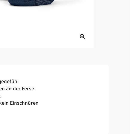
gegefühl
en an der Ferse
t
 kein Einschnüren
, hoher Tragekomfort