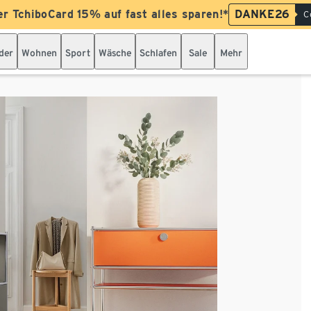
er TchiboCard 15% auf fast alles sparen!*
DANKE26
C
der
Wohnen
Sport
Wäsche
Schlafen
Sale
Mehr