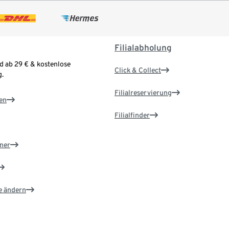
Filialabholung
d ab 29 € & kostenlose
Click & Collect
.
Filialreservierung
en
Filialfinder
ner
e ändern