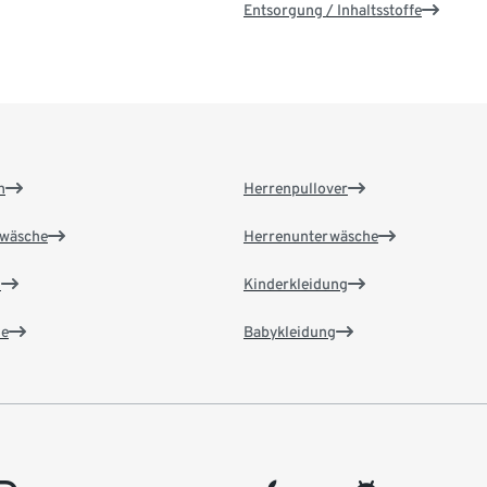
Entsorgung / Inhaltsstoffe
n
Herrenpullover
wäsche
Herrenunterwäsche
n
Kinderkleidung
e
Babykleidung