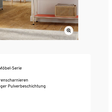
Möbel-Serie
erenscharnieren
iger Pulverbeschichtung
ester Stand auch auf unebenen Flächen