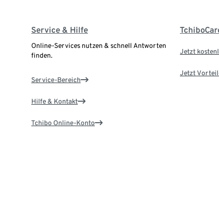
Service & Hilfe
TchiboCar
Online-Services nutzen & schnell Antworten
Jetzt kostenl
finden.
Jetzt Vortei
Service-Bereich
Hilfe & Kontakt
Tchibo Online-Konto