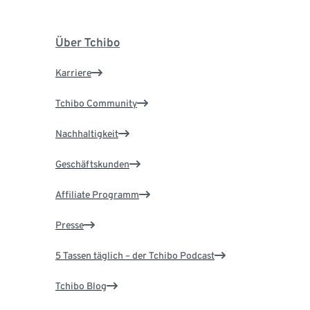
Über Tchibo
Karriere
Tchibo Community
Nachhaltigkeit
Geschäftskunden
Affiliate Programm
Presse
5 Tassen täglich – der Tchibo Podcast
Tchibo Blog