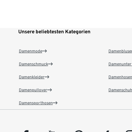
Unsere beliebtesten Kategorien
Damenmode
Damenbluse
Damenschmuck
Damenunter
Damenkleider
Damenhose
Damenpullover
Damenschuh
Damensporthosen