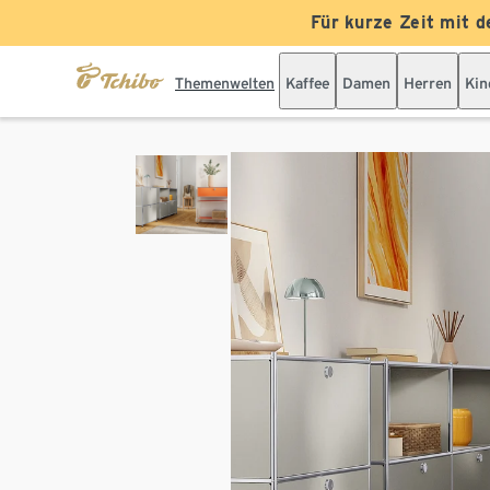
Für kurze Zeit mit d
Themenwelten
Kaffee
Damen
Herren
Kin