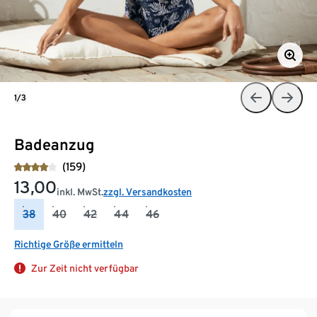
1/3
Badeanzug
(159)
13,00
inkl. MwSt.
zzgl. Versandkosten
38
40
42
44
46
Richtige Größe ermitteln
Zur Zeit nicht verfügbar