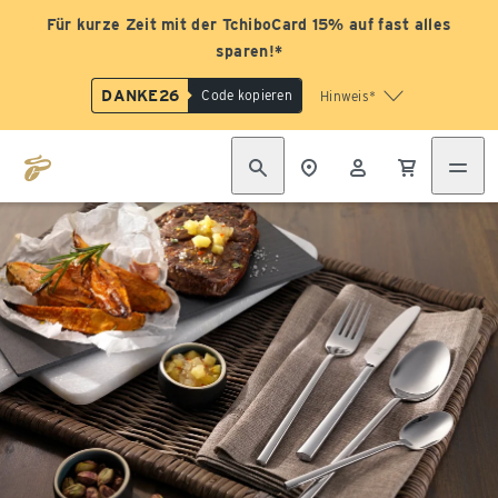
Für kurze Zeit mit der TchiboCard 15% auf fast alles
sparen!*
DANKE26
Code kopieren
Hinweis*