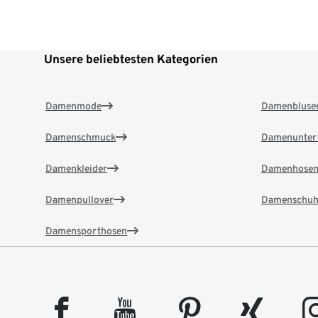
Unsere beliebtesten Kategorien
Damenmode
Damenbluse
Damenschmuck
Damenunter
Damenkleider
Damenhose
Damenpullover
Damenschuh
Damensporthosen
facebook
youtube
pinterest
xing
insta