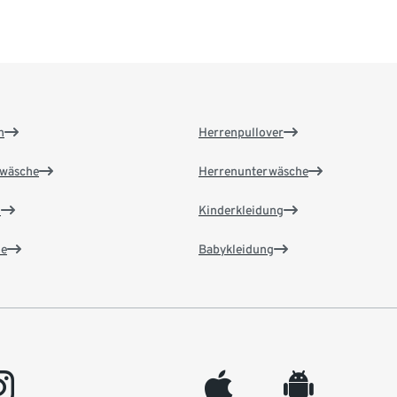
n
Herrenpullover
wäsche
Herrenunterwäsche
n
Kinderkleidung
e
Babykleidung
gram
appleinc
android