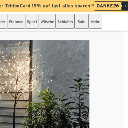
er TchiboCard 15% auf fast alles sparen!*
DANKE26
C
der
Wohnen
Sport
Wäsche
Schlafen
Sale
Mehr