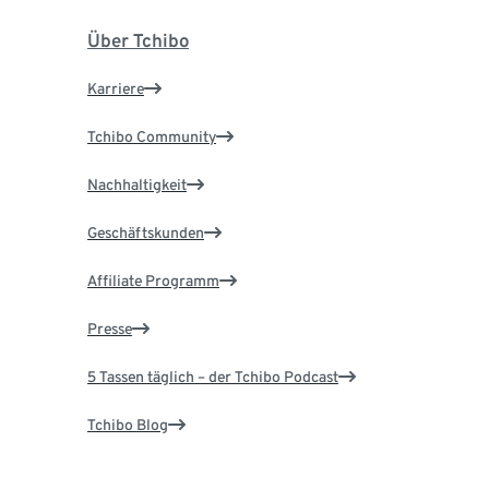
Über Tchibo
Karriere
Tchibo Community
Nachhaltigkeit
Geschäftskunden
Affiliate Programm
Presse
5 Tassen täglich – der Tchibo Podcast
Tchibo Blog