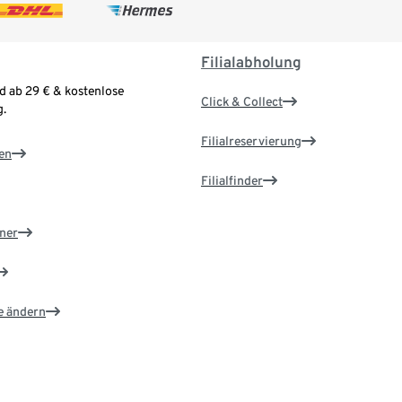
Filialabholung
d ab 29 € & kostenlose
Click & Collect
.
Filialreservierung
en
Filialfinder
ner
e ändern