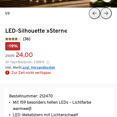
1/3
LED-Silhouette »Stern«
(36)
-19%
24,00
29,99
30-Tage-Bestpreis:
29,99
€
inkl. MwSt.
zzgl. Versandkosten
Zur Zeit nicht verfügbar
Bestellnummer: 212470
Mit 159 besonders hellen LEDs – Lichtfarbe
warmweiß
LED-Metallstern mit Lichterschweif