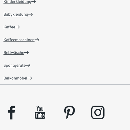
Kinderkleidung
Babykleidung
Kaffee
Kaffeemaschinen
Bettwäsche
Sportgeräte
Balkonmöbel
facebook
youtube
pinterest
instagram