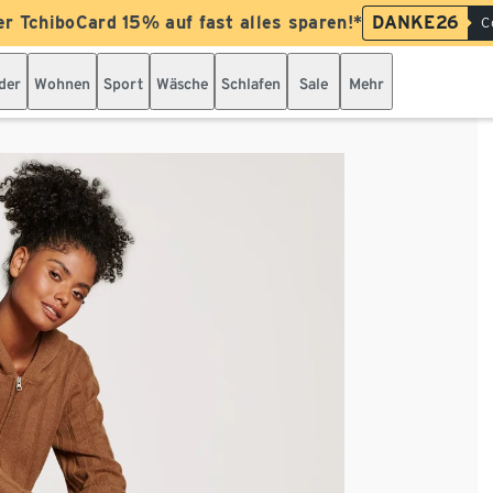
er TchiboCard 15% auf fast alles sparen!*
DANKE26
C
der
Wohnen
Sport
Wäsche
Schlafen
Sale
Mehr