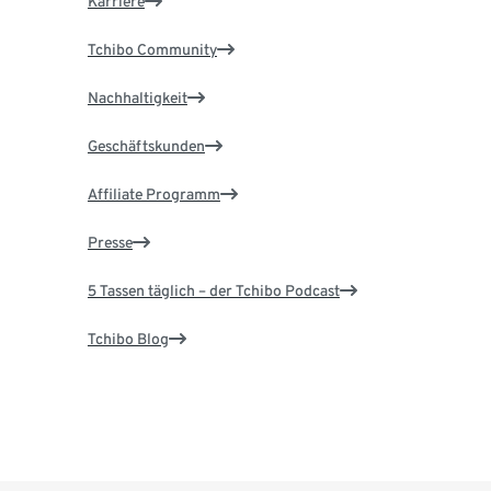
Karriere
Tchibo Community
Nachhaltigkeit
Geschäftskunden
Affiliate Programm
Presse
5 Tassen täglich – der Tchibo Podcast
Tchibo Blog