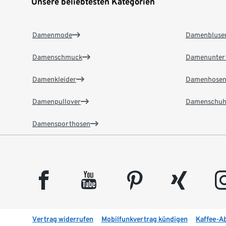
Unsere beliebtesten Kategorien
Damenmode
Damenbluse
Damenschmuck
Damenunter
Damenkleider
Damenhose
Damenpullover
Damenschuh
Damensporthosen
facebook
youtube
pinterest
xing
insta
Vertrag widerrufen
Mobilfunkvertrag kündigen
Kaffee-A