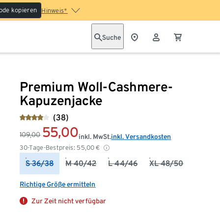
ode kopieren
Hinweis*
Suche
Premium Woll-Cashmere-
Kapuzenjacke
(38)
55,00
109,00
inkl. MwSt.
inkl. Versandkosten
30-Tage-Bestpreis:
55,00
€
S 36/38
M 40/42
L 44/46
XL 48/50
Richtige Größe ermitteln
Zur Zeit nicht verfügbar