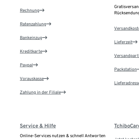
Gratisversan
Rechnung
Rücksendung
Ratenzahlung
Versandkost
Bankeinzug
Lieferzeit
Kreditkarte
Versandpart
Paypal
Packstation
Vorauskasse
Lieferadress
Zahlung in der Filiale
Service & Hilfe
TchiboCar
Online-Services nutzen & schnell Antworten