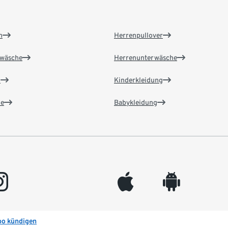
n
Herrenpullover
wäsche
Herrenunterwäsche
n
Kinderkleidung
e
Babykleidung
gram
appleinc
android
bo kündigen