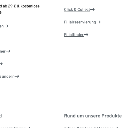
d ab 29 € & kostenlose
Click & Collect
.
Filialreservierung
en
Filialfinder
ner
e ändern
d
Rund um unsere Produkte