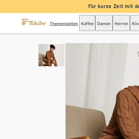
Für kurze Zeit mit d
Themenwelten
Kaffee
Damen
Herren
Kin