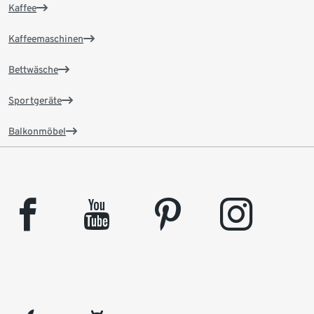
Kaffee
Kaffeemaschinen
Bettwäsche
Sportgeräte
Balkonmöbel
facebook
youtube
pinterest
instagram