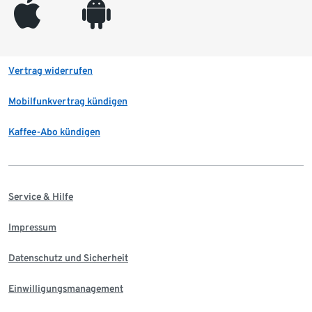
appleinc
android
Vertrag widerrufen
Mobilfunkvertrag kündigen
Kaffee-Abo kündigen
Service & Hilfe
Impressum
Datenschutz und Sicherheit
Einwilligungsmanagement