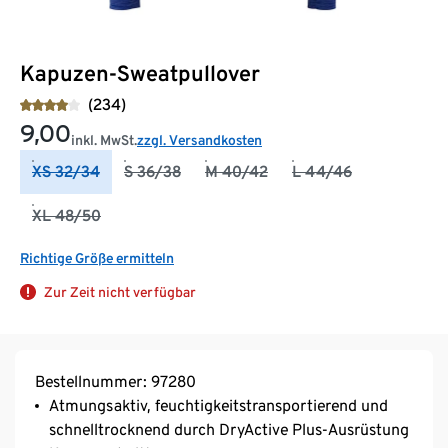
Kapuzen-Sweatpullover
(234)
9,00
inkl. MwSt.
zzgl. Versandkosten
XS 32/34
S 36/38
M 40/42
L 44/46
XL 48/50
Richtige Größe ermitteln
Zur Zeit nicht verfügbar
Bestellnummer: 97280
Atmungsaktiv, feuchtigkeitstransportierend und
schnelltrocknend durch DryActive Plus-Ausrüstung