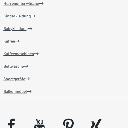
Herrenunterwäsche
Kinderkleidung
Babykleidung
Kaffee
Kaffeemaschinen
Bettwäsche
Sportgeräte
Balkonmöbel
facebook
youtube
pinterest
xing