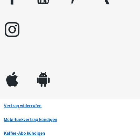
instagram
appleinc
android
Vertrag widerrufen
Mobilfunkvertrag kündigen
Kaffee-Abo kündigen