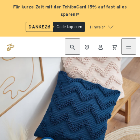
Für kurze Zeit mit der TchiboCard 15% auf fast alles
sparen!*
DANKE26
Code kopieren
Hinweis*