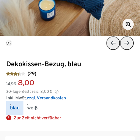
1/2
Dekokissen-Bezug, blau
(29)
8,00
14,99
30-Tage-Bestpreis:
8,00
€
inkl. MwSt.
zzgl. Versandkosten
blau
weiß
Zur Zeit nicht verfügbar