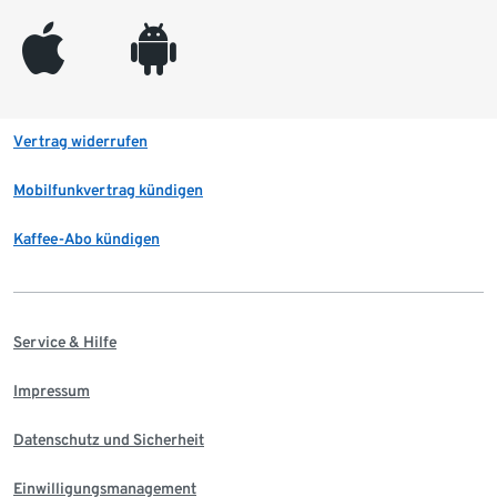
appleinc
android
Vertrag widerrufen
Mobilfunkvertrag kündigen
Kaffee-Abo kündigen
Service & Hilfe
Impressum
Datenschutz und Sicherheit
Einwilligungsmanagement