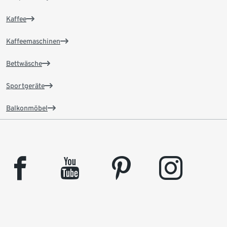
Kaffee
Kaffeemaschinen
Bettwäsche
Sportgeräte
Balkonmöbel
facebook
youtube
pinterest
instagram