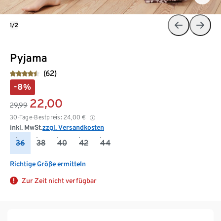
1/2
Pyjama
(62)
-8%
22,00
29,99
30-Tage-Bestpreis:
24,00
€
inkl. MwSt.
zzgl. Versandkosten
36
38
40
42
44
Richtige Größe ermitteln
Zur Zeit nicht verfügbar