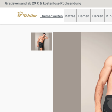
Gratisversand ab 29 € & kostenlose Rücksendung
Themenwelten
Kaffee
Damen
Herren
Kin