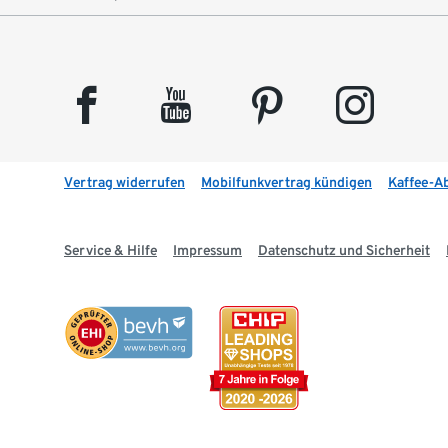
facebook
youtube
pinterest
instagram
Vertrag widerrufen
Mobilfunkvertrag kündigen
Kaffee-A
Service & Hilfe
Impressum
Datenschutz und Sicherheit