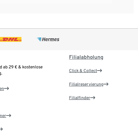
Filialabholung
d ab 29 € & kostenlose
Click & Collect
.
Filialreservierung
en
Filialfinder
ner