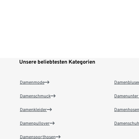
Unsere beliebtesten Kategorien
Damenmode
Damenbluse
Damenschmuck
Damenunter
Damenkleider
Damenhose
Damenpullover
Damenschuh
Damensporthosen