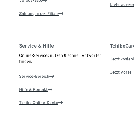
Vorauskasse
Lieferadress
Zahlung in der Filiale
Service & Hilfe
TchiboCar
Online-Services nutzen & schnell Antworten
Jetzt kostenl
finden.
Jetzt Vortei
Service-Bereich
Hilfe & Kontakt
Tchibo Online-Konto