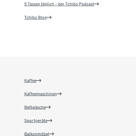
5 Tassen täglich – der Tchibo Podcast
Tchibo Blog
Kaffee
Kaffeemaschinen
Bettwäsche
Sportgeräte
Balkonmöbel