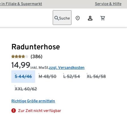
 in Filiale & Supermarkt
Service & Hilfe
Suche
Radunterhose
(386)
14,99
inkl. MwSt.
zzgl. Versandkosten
S 44/46
M 48/50
L 52/54
XL 56/58
XXL 60/62
Richtige Größe ermitteln
Zur Zeit nicht verfügbar