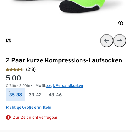
1/3
2 Paar kurze Kompressions-Laufsocken
(213)
5,00
inkl. MwSt.
zzgl. Versandkosten
€/Stück
2,50
35-38
39-42
43-46
Richtige Größe ermitteln
Zur Zeit nicht verfügbar