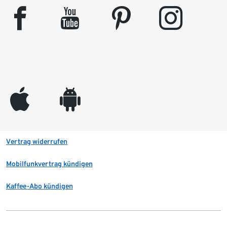
facebook
youtube
pinterest
instagram
appleinc
android
Vertrag widerrufen
Mobilfunkvertrag kündigen
Kaffee-Abo kündigen