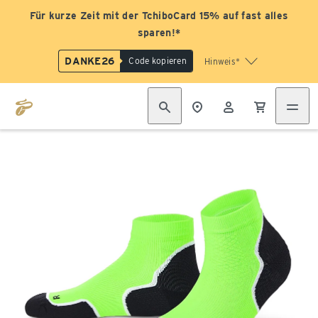
Für kurze Zeit mit der TchiboCard 15% auf fast alles
sparen!*
DANKE26
Code kopieren
Hinweis*