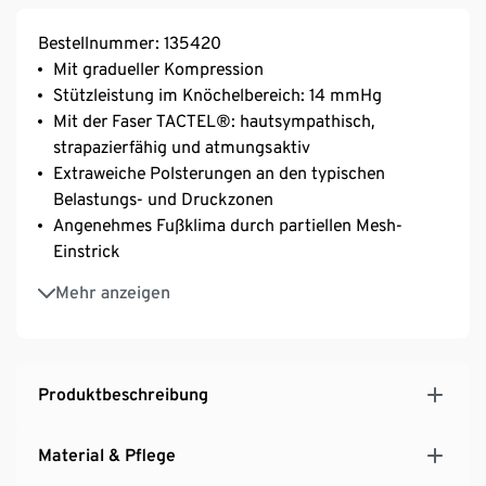
Bestellnummer: 135420
Mit gradueller Kompression
Stützleistung im Knöchelbereich: 14 mmHg
Mit der Faser TACTEL®: hautsympathisch,
strapazierfähig und atmungsaktiv
Extraweiche Polsterungen an den typischen
Belastungs- und Druckzonen
Angenehmes Fußklima durch partiellen Mesh-
Einstrick
Extraflache Zehennaht
Mehr anzeigen
Mit Elasthan: formbeständig, perfekter Sitz, hoher
Tragekomfort
Stützstrümpfe können schweren Beinen und müden
Füßen entgegenwirken
Produktbeschreibung
Für Damen und Herren
Material & Pflege