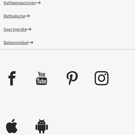
Kaffeemaschinen
Bettwäsche
Sportgeräte
Balkonmöbel
facebook
youtube
pinterest
instagram
appleinc
android