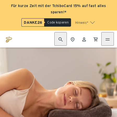
Für kurze Zeit mit der TchiboCard 15% auf fast alles
sparen!*
DANKE26
Code kopieren
Hinweis*