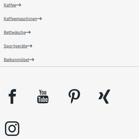
Kaffee
Kaffeemaschinen
Bettwäsche
Sportgeräte
Balkonmöbel
facebook
youtube
pinterest
xing
instagram