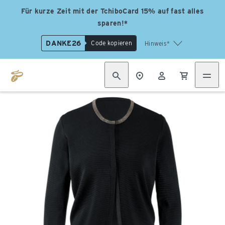
Für kurze Zeit mit der TchiboCard 15% auf fast alles
sparen!*
DANKE26
Code kopieren
Hinweis*