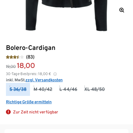
Bolero-Cardigan
(83)
18,00
19,00
30-Tage-Bestpreis:
18,00
€
inkl. MwSt.
zzgl. Versandkosten
S 36/38
M 40/42
L 44/46
XL 48/50
Richtige Größe ermitteln
Zur Zeit nicht verfügbar