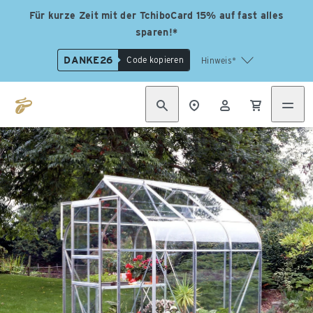
Für kurze Zeit mit der TchiboCard 15% auf fast alles
sparen!*
DANKE26
Code kopieren
Hinweis*