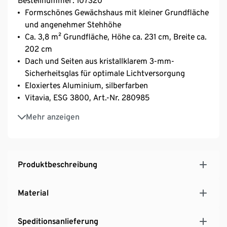
Bestellnummer: 107320
Formschönes Gewächshaus mit kleiner Grundfläche
und angenehmer Stehhöhe
Ca. 3,8 m² Grundfläche, Höhe ca. 231 cm, Breite ca.
202 cm
Dach und Seiten aus kristallklarem 3-mm-
Sicherheitsglas für optimale Lichtversorgung
Eloxiertes Aluminium, silberfarben
Vitavia, ESG 3800, Art.-Nr. 280985
Abgerundete Formen und orientalisch anmutendes
Mehr anzeigen
Dach
Gebogene Polycarbonatscheiben mit höherer
Seitenhöhe – viel Raum auf kleiner Grundfläche
Inkl. aufstellbaren Dachfensters, Schiebetür und
Produktbeschreibung
integrierter Regenrinne
Vitavia gewährt bei diesem Gewächshaus 15 Jahre
Material
Garantie auf die Konstruktion und den Rahmen
Speditionsanlieferung