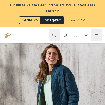
Für kurze Zeit mit der TchiboCard 15% auf fast alles
sparen!*
DANKE26
Code kopieren
Hinweis*