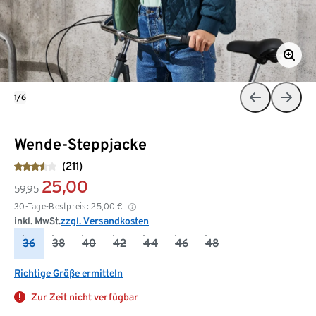
1/6
Wende-Steppjacke
(211)
25,00
59,95
30-Tage-Bestpreis:
25,00
€
inkl. MwSt.
zzgl. Versandkosten
36
38
40
42
44
46
48
Richtige Größe ermitteln
Zur Zeit nicht verfügbar