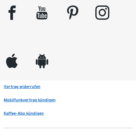
facebook
youtube
pinterest
instagram
appleinc
android
Vertrag widerrufen
Mobilfunkvertrag kündigen
Kaffee-Abo kündigen