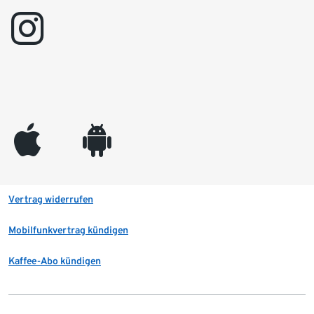
instagram
appleinc
android
Vertrag widerrufen
Mobilfunkvertrag kündigen
Kaffee-Abo kündigen