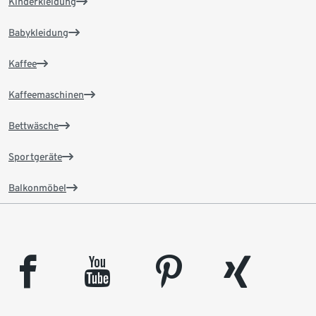
Kinderkleidung
Babykleidung
Kaffee
Kaffeemaschinen
Bettwäsche
Sportgeräte
Balkonmöbel
facebook
youtube
pinterest
xing