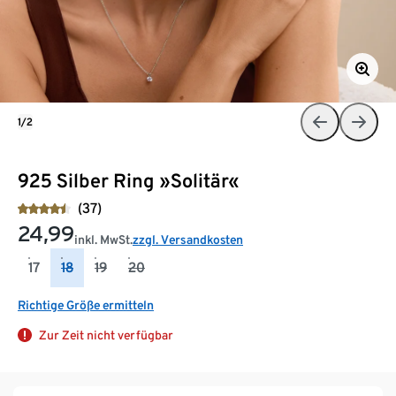
1/2
925 Silber Ring »Solitär«
(37)
24,99
inkl. MwSt.
zzgl. Versandkosten
17
18
19
20
Richtige Größe ermitteln
Zur Zeit nicht verfügbar