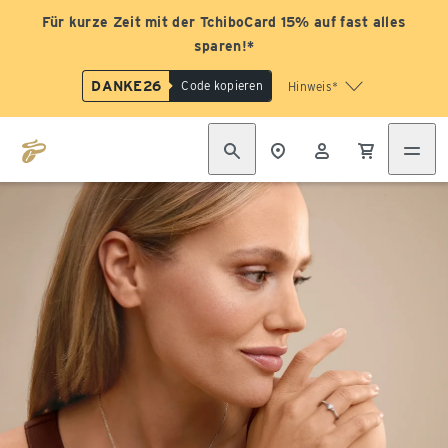
Für kurze Zeit mit der TchiboCard 15% auf fast alles
sparen!*
DANKE26
Code kopieren
Hinweis*