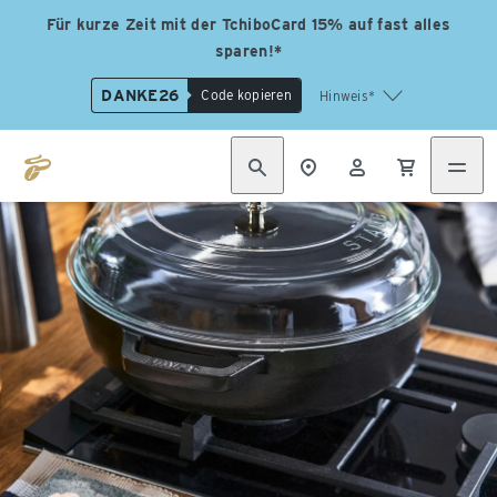
Für kurze Zeit mit der TchiboCard 15% auf fast alles
sparen!*
DANKE26
Code kopieren
Hinweis*