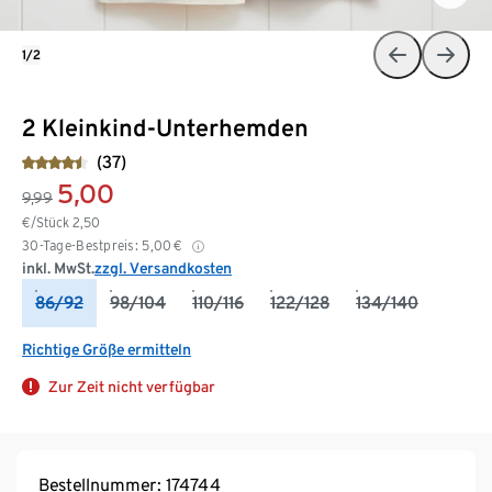
1/2
2 Kleinkind-Unterhemden
(37)
5,00
9,99
€/Stück
2,50
30-Tage-Bestpreis:
5,00
€
inkl. MwSt.
zzgl. Versandkosten
86/92
98/104
110/116
122/128
134/140
Richtige Größe ermitteln
Zur Zeit nicht verfügbar
Bestellnummer: 174744