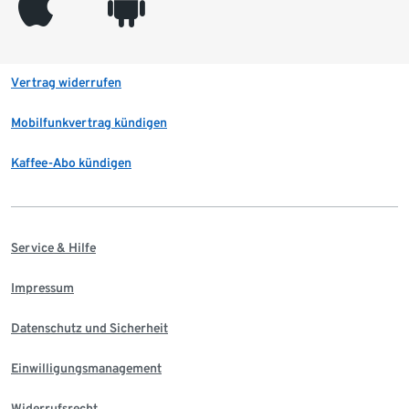
appleinc
android
Vertrag widerrufen
Mobilfunkvertrag kündigen
Kaffee-Abo kündigen
Service & Hilfe
Impressum
Datenschutz und Sicherheit
Einwilligungsmanagement
Widerrufsrecht