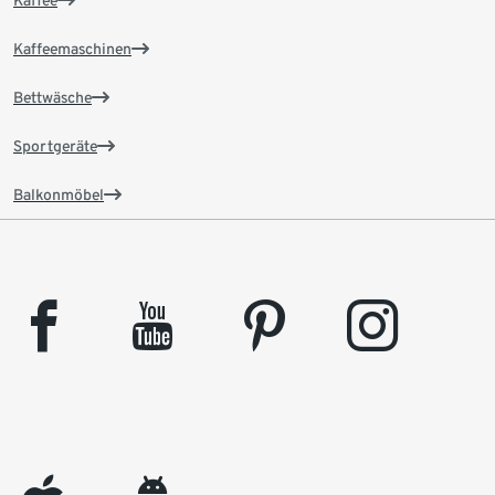
Kaffeemaschinen
Bettwäsche
Sportgeräte
Balkonmöbel
facebook
youtube
pinterest
instagram