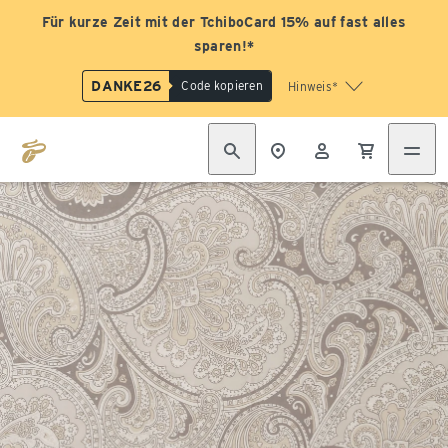
Für kurze Zeit mit der TchiboCard 15% auf fast alles
sparen!*
DANKE26
Code kopieren
Hinweis*