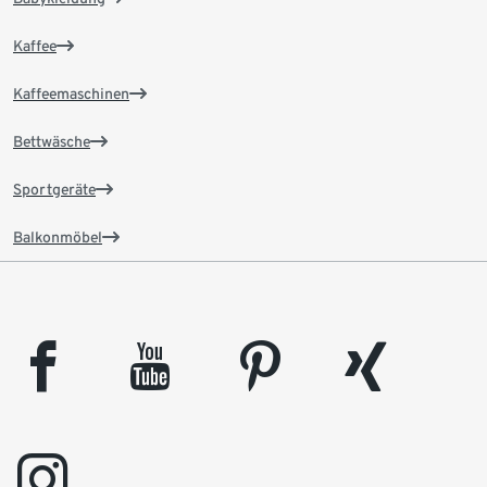
Kaffee
Kaffeemaschinen
Bettwäsche
Sportgeräte
Balkonmöbel
facebook
youtube
pinterest
xing
instagram