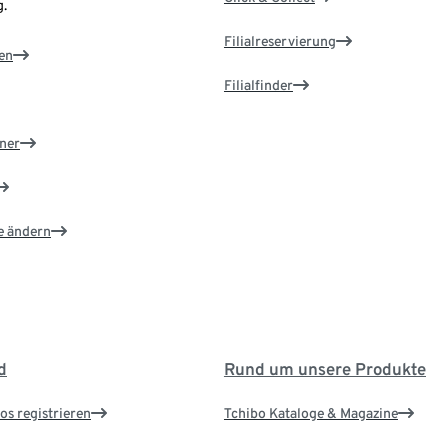
.
Filialreservierung
en
Filialfinder
ner
e ändern
d
Rund um unsere Produkte
os registrieren
Tchibo Kataloge & Magazine