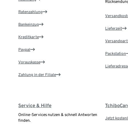
Rücksendung
Ratenzahlung
Versandkost
Bankeinzug
Lieferzeit
Kreditkarte
Versandpart
Paypal
Packstation
Vorauskasse
Lieferadress
Zahlung in der Filiale
Service & Hilfe
TchiboCar
Online-Services nutzen & schnell Antworten
Jetzt kostenl
finden.