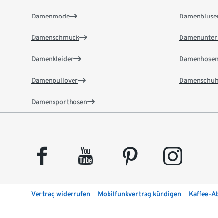
Damenmode
Damenbluse
Damenschmuck
Damenunter
Damenkleider
Damenhose
Damenpullover
Damenschuh
Damensporthosen
facebook
youtube
pinterest
instagram
Vertrag widerrufen
Mobilfunkvertrag kündigen
Kaffee-A