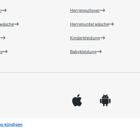
n
Herrenpullover
wäsche
Herrenunterwäsche
n
Kinderkleidung
e
Babykleidung
appleinc
android
bo kündigen