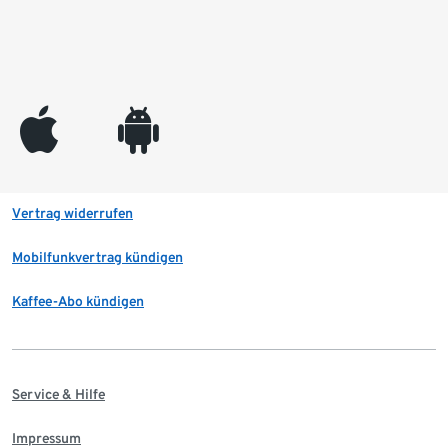
appleinc
android
Vertrag widerrufen
Mobilfunkvertrag kündigen
Kaffee-Abo kündigen
Service & Hilfe
Impressum