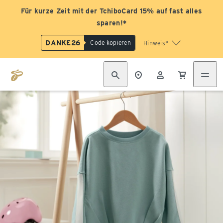
Für kurze Zeit mit der TchiboCard 15% auf fast alles
sparen!*
DANKE26
Code kopieren
Hinweis*