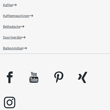
Kaffee
Kaffeemaschinen
Bettwäsche
Sportgeräte
Balkonmöbel
facebook
youtube
pinterest
xing
instagram