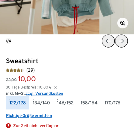
1/4
Sweatshirt
(39)
10,00
22,99
30-Tage-Bestpreis:
10,00
€
inkl. MwSt.
zzgl. Versandkosten
122/128
134/140
146/152
158/164
170/176
Richtige Größe ermitteln
Zur Zeit nicht verfügbar