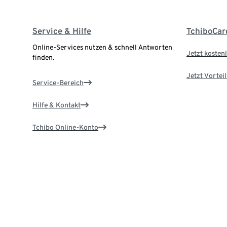
Service & Hilfe
TchiboCar
Online-Services nutzen & schnell Antworten
Jetzt kostenl
finden.
Jetzt Vortei
Service-Bereich
Hilfe & Kontakt
Tchibo Online-Konto