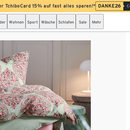
er TchiboCard 15% auf fast alles sparen!*
DANKE26
C
der
Wohnen
Sport
Wäsche
Schlafen
Sale
Mehr