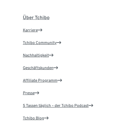
Über Tchibo
Karriere
Tchibo Community
Nachhaltigkeit
Geschäftskunden
Affiliate Programm
Presse
5 Tassen täglich – der Tchibo Podcast
Tchibo Blog