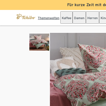
Für kurze Zeit mit d
Themenwelten
Kaffee
Damen
Herren
Kin