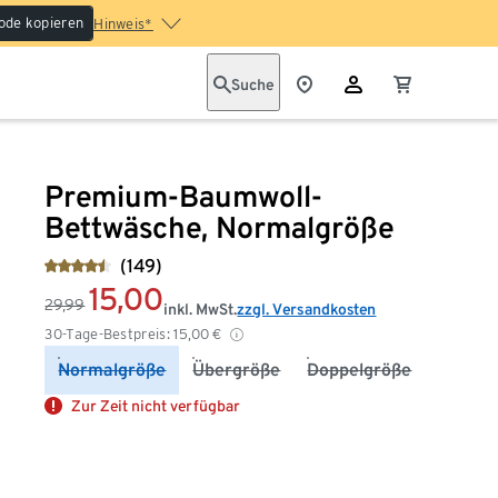
ode kopieren
Hinweis*
Suche
Premium-Baumwoll-
Bettwäsche, Normalgröße
(149)
15,00
29,99
inkl. MwSt.
zzgl. Versandkosten
30-Tage-Bestpreis:
15,00
€
Normalgröße
Übergröße
Doppelgröße
Zur Zeit nicht verfügbar