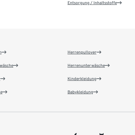
Entsorgung / Inhaltsstoffe
n
Herrenpullover
wäsche
Herrenunterwäsche
n
Kinderkleidung
e
Babykleidung