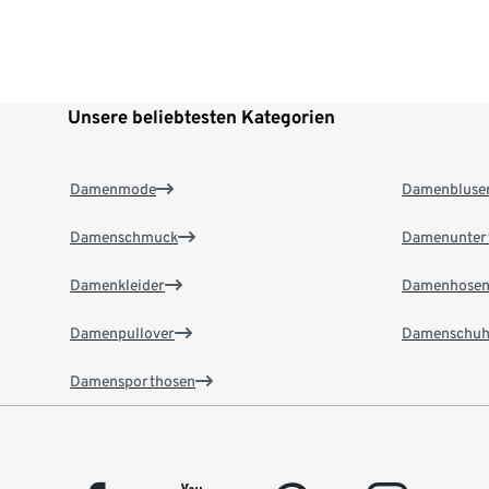
Unsere beliebtesten Kategorien
Damenmode
Damenbluse
Damenschmuck
Damenunter
Damenkleider
Damenhose
Damenpullover
Damenschuh
Damensporthosen