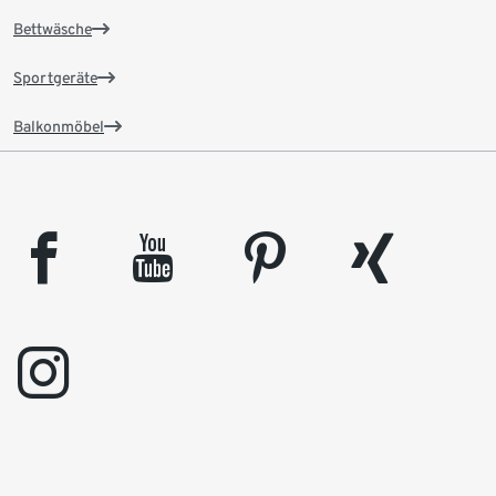
Bettwäsche
Sportgeräte
Balkonmöbel
facebook
youtube
pinterest
xing
instagram