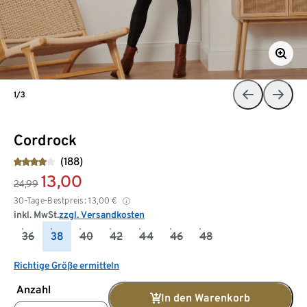
1/3
Cordrock
(188)
13,00
24,99
30-Tage-Bestpreis:
13,00
€
inkl. MwSt.
zzgl. Versandkosten
36
38
40
42
44
46
48
Richtige Größe ermitteln
Anzahl
In den Warenkorb