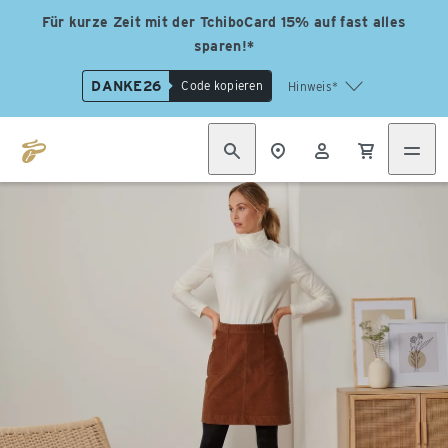
Für kurze Zeit mit der TchiboCard 15% auf fast alles
sparen!*
DANKE26
Code kopieren
Hinweis*