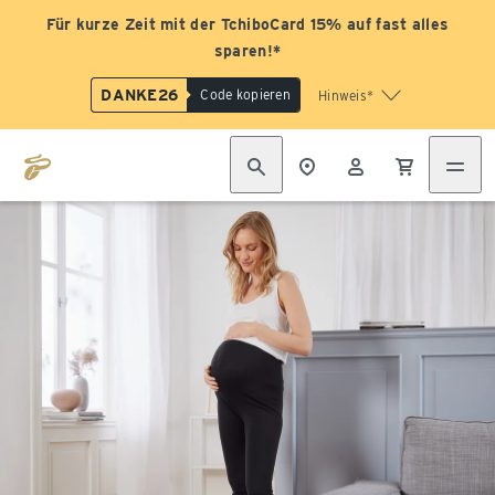
Für kurze Zeit mit der TchiboCard 15% auf fast alles
sparen!*
DANKE26
Code kopieren
Hinweis*