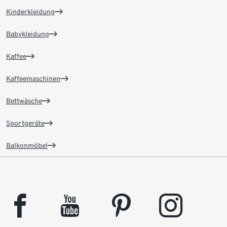
Kinderkleidung
Babykleidung
Kaffee
Kaffeemaschinen
Bettwäsche
Sportgeräte
Balkonmöbel
facebook
youtube
pinterest
instagram