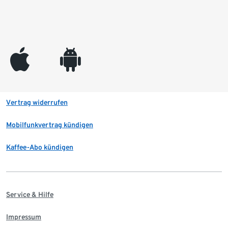
appleinc
android
Vertrag widerrufen
Mobilfunkvertrag kündigen
Kaffee-Abo kündigen
Service & Hilfe
Impressum