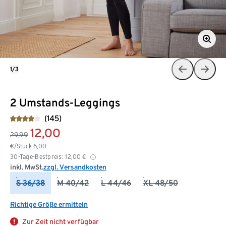
1/3
2 Umstands-Leggings
(145)
12,00
29,99
€/Stück
6,00
30-Tage-Bestpreis:
12,00
€
inkl. MwSt.
zzgl. Versandkosten
S 36/38
M 40/42
L 44/46
XL 48/50
Richtige Größe ermitteln
Zur Zeit nicht verfügbar