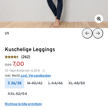
1/5
Kuschelige Leggings
(262)
7,00
9,99
30-Tage-Bestpreis:
6,00
€
inkl. MwSt.
zzgl. Versandkosten
S 36/38
M 40/42
L 44/46
XL 48/50
XXL 52/54
Richtige Größe ermitteln