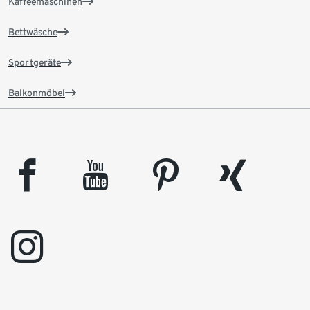
Kaffeemaschinen
Bettwäsche
Sportgeräte
Balkonmöbel
facebook
youtube
pinterest
xing
instagram