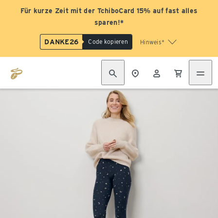
Für kurze Zeit mit der TchiboCard 15% auf fast alles
sparen!*
DANKE26
Code kopieren
Hinweis*