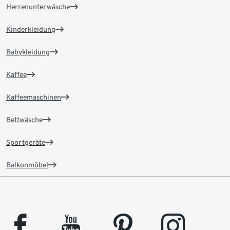
Herrenunterwäsche
Kinderkleidung
Babykleidung
Kaffee
Kaffeemaschinen
Bettwäsche
Sportgeräte
Balkonmöbel
facebook
youtube
pinterest
instagram