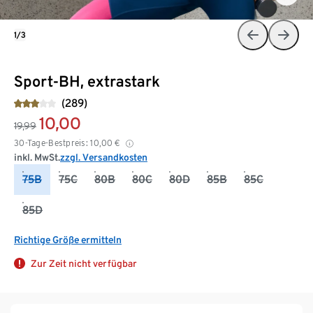
1/3
Sport-BH, extrastark
(289)
10,00
19,99
30-Tage-Bestpreis:
10,00
€
inkl. MwSt.
zzgl. Versandkosten
75B
75C
80B
80C
80D
85B
85C
85D
Richtige Größe ermitteln
Zur Zeit nicht verfügbar