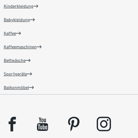
Kinderkleidung
Babykleidung
Kaffee
Kaffeemaschinen
Bettwäsche
Sportgeräte
Balkonmöbel
facebook
youtube
pinterest
instagram