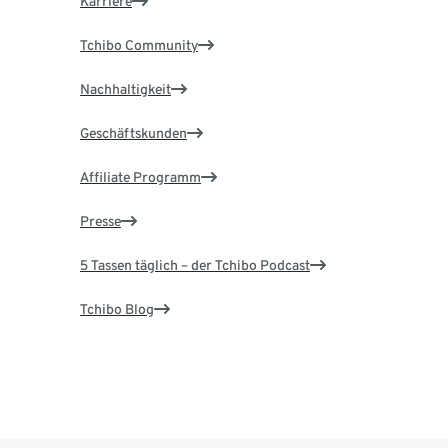
Karriere
Tchibo Community
Nachhaltigkeit
Geschäftskunden
Affiliate Programm
Presse
5 Tassen täglich – der Tchibo Podcast
Tchibo Blog