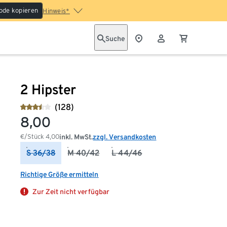
ode kopieren
Hinweis*
Suche
2 Hipster
(128)
8,00
€/Stück
4,00
inkl. MwSt.
zzgl. Versandkosten
S 36/38
M 40/42
L 44/46
Richtige Größe ermitteln
Zur Zeit nicht verfügbar