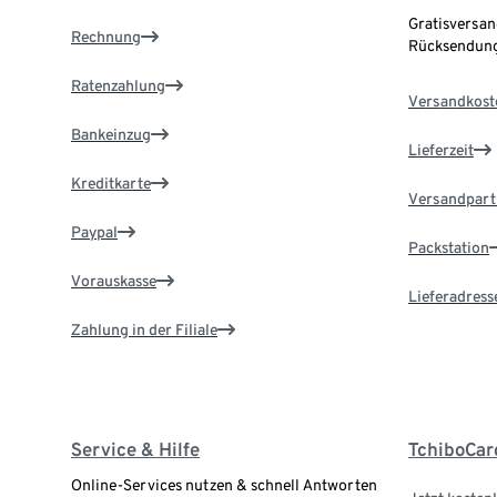
Gratisversan
Rechnung
Rücksendung
Ratenzahlung
Versandkost
Bankeinzug
Lieferzeit
Kreditkarte
Versandpart
Paypal
Packstation
Vorauskasse
Lieferadress
Zahlung in der Filiale
Service & Hilfe
TchiboCar
Online-Services nutzen & schnell Antworten