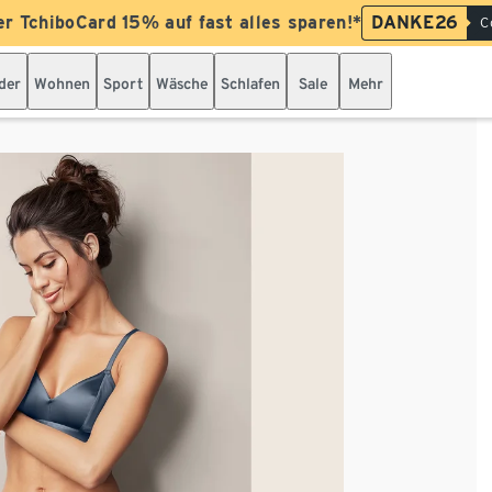
er TchiboCard 15% auf fast alles sparen!*
DANKE26
C
der
Wohnen
Sport
Wäsche
Schlafen
Sale
Mehr