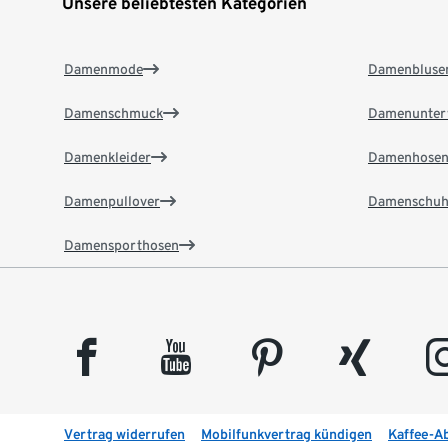
Unsere beliebtesten Kategorien
Damenmode
Damenbluse
Damenschmuck
Damenunter
Damenkleider
Damenhose
Damenpullover
Damenschuh
Damensporthosen
facebook
youtube
pinterest
xing
insta
Vertrag widerrufen
Mobilfunkvertrag kündigen
Kaffee-A