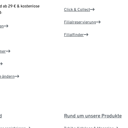
d ab 29 € & kostenlose
Click & Collect
.
Filialreservierung
en
Filialfinder
ner
e ändern
d
Rund um unsere Produkte