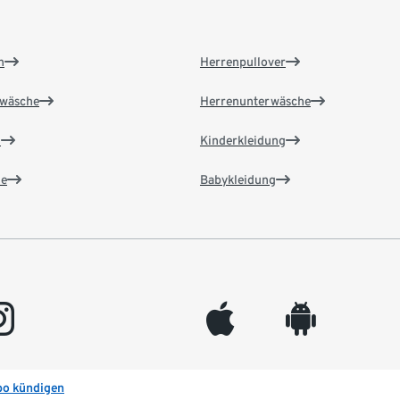
n
Herrenpullover
wäsche
Herrenunterwäsche
n
Kinderkleidung
e
Babykleidung
gram
appleinc
android
bo kündigen