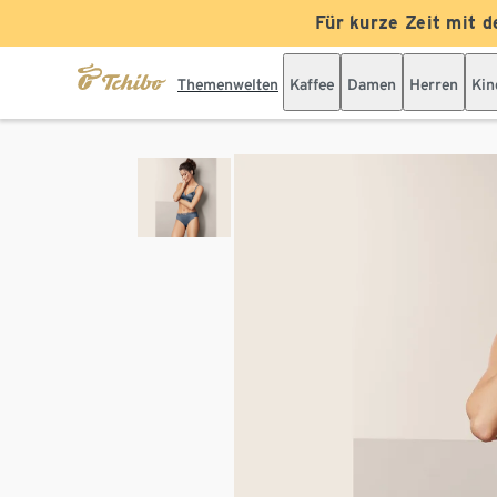
Für kurze Zeit mit d
Themenwelten
Kaffee
Damen
Herren
Kin